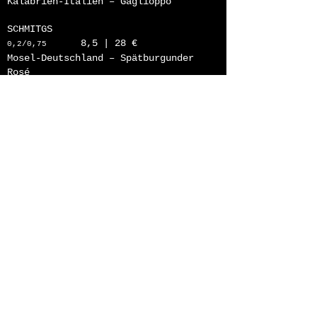
Kalabrien-Italien – Gaglioppo
SCHMITGS
8,5 | 28 €
0,2/0,75
Mosel-Deutschland – Spätburgunder
Rosé
WEINSCHORLE
6 €
0,2
SCAVI & RAY PROSECCO
7 | 23 €
0,2/0,75
SCAVI & RAY PROSECCO 0,0%
6 | 20 €
0,2/0,75
SCHMITGS WEISßWEIN 0,0%
6 | 20 €
0,2/0,75
Mosel-Deutschland
Birra