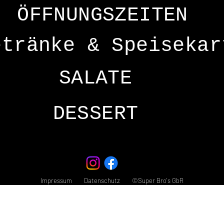
ÖFFNUNGSZEITEN
etränke & Speisekar
SALATE
DESSERT
Impressum Datenschutz ©Super Bro's GbR